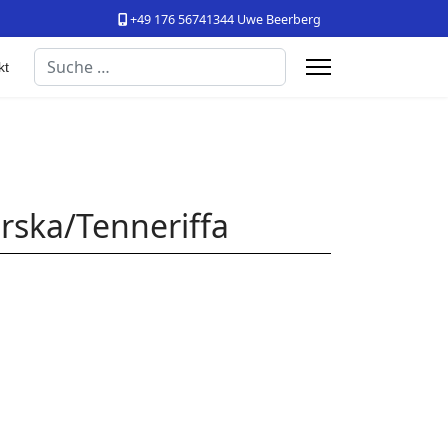
+49 176 56741344 Uwe Beerberg
Suchen
kt
rska/Tenneriffa