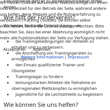
kalkulierbaren Beitrag zu Bereitstellung dieser Mittel
Wir nutzen Cookies auf unserer Website. Einige von ihnen
leisten.
sind essenziell für den Betrieb der Seite, während andere
uns helfen, diese Website und die Nutzererfahrung zu
Wie hilft der Förderverein?
verbessern (Tracking Cookies). Sie können selbst
Wir leisten finanzielle Unterstützung , um
entscheiden, ob Sie die Cookies zulassen möchten. Bitte
beachten Sie, dass bei einer Ablehnung womöglich nicht
mehr alle Funktionalitäten der Seite zur Verfügung stehen.
die Trainingsbedingungen der Athleten zu
erhalten und zu verbessern.
Akzeptieren
Ablehnen
die Anschaffung von Trainingsgeräten zu
Weitere Informationen
|
Impressum
ermöglichen
den Einsatz qualifizierter Trainer und
Übungsleiter
Trainingslager zu fördern
leistungsstarken Athleten die Teilnahme an
überregionalen Wettkämpfen zu ermöglichen
Jugendliche für die Leichtathletik zu begeistern
Wie können Sie uns helfen?