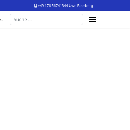
+49 176 56741344 Uwe Beerberg
Suchen
kt