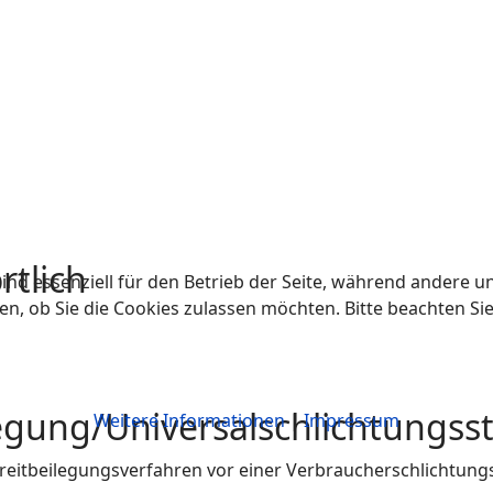
rtlich
ind essenziell für den Betrieb der Seite, während andere u
en, ob Sie die Cookies zulassen möchten. Bitte beachten Si
egung/Universal­schlichtungs­st
Weitere Informationen
|
Impressum
 Streitbeilegungsverfahren vor einer Verbraucherschlichtung