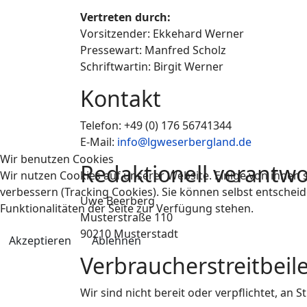
Vertreten durch:
Vorsitzender: Ekkehard Werner
Pressewart: Manfred Scholz
Schriftwartin: Birgit Werner
Kontakt
Telefon: +49 (0) 176 56741344
E-Mail:
info@lgweserbergland.de
Wir benutzen Cookies
Redaktionell verantwo
Wir nutzen Cookies auf unserer Website. Einige von ihnen s
verbessern (Tracking Cookies). Sie können selbst entscheid
Uwe Beerberg
Funktionalitäten der Seite zur Verfügung stehen.
Musterstraße 110
90210 Musterstadt
Akzeptieren
Ablehnen
Verbraucher­streit­beil
Wir sind nicht bereit oder verpflichtet, an