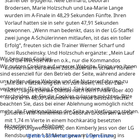
Staffel der B-Jugend. Nele Lenhard, Deborah
Brodersen, Marie Holzschuh und Lea-Marie Lange
wurden im A-Finale in 48,29 Sekunden Fünfte. Ihren
Vorlauf hatten sie in sehr guten 47,91 Sekunden
gewonnen. „Wenn man bedenkt, dass in der LG-Staffel
zwei junge A-Schülerinnen mitlaufen, ist das ein toller
Erfolg“, freuten sich die Trainer Werner Scharf und
Toni Ruscheinsky. Und Holzschuh ergänzte: „Mein Lauf
Wir benutzen Cookies
und die Wechsel waren o.k., nur die Kommandos
Wir nutzen Cookies auf unserer Website. Einige von ihnen
konnte man bei diesem Zuschauerlärm schwer hören.“
sind essenziell für den Betrieb der Seite, während andere
uns helfen, diese Website und die Nutzererfahrung zu
„Mit der Platzierung bin ich zufrieden, mit der Zeit
verbessern (Tracking Cookies). Sie können selbst
nicht“, sagte Etienne Diattas nach dem Finale über 400
entscheiden, ob Sie die Cookies zulassen möchten. Bitte
m wo er in 48,00 Sekunden eine neue Bestzeit setzte.
beachten Sie, dass bei einer Ablehnung womöglich nicht
mehr alle Funktionalitäten der Seite zur Verfügung stehen.
Junioren-WM-Teilnehmerin Deborah Brodersen wurde
mit 1,74 m Vierte in einem hochkarätig besetzten
Akzeptieren
Ablehnen
Hochsprungwettbewerb, den Kimberly Jess von der LG
Rendsburg mit 1,83 Meter gewann. Den Einzug ins
Weitere Informationen
|
Impressum