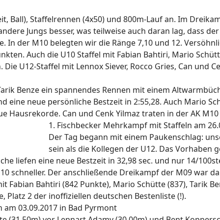
, Ball), Staffelrennen (4x50) und 800m-Lauf an. Im Dreikamp
 andere Jungs besser, was teilweise auch daran lag, dass 
. In der M10 belegten wir die Ränge 7,10 und 12. Versöhn
ten. Auch die U10 Staffel mit Fabian Bahtiri, Mario Schüt
 Die U12-Staffel mit Lennox Siever, Rocco Gries, Can und Cen
Tarik Benze ein spannendes Rennen mit einem Altwarmbüchene
d eine neue persönliche Bestzeit in 2:55,28. Auch Mario Schü
eue Hausrekorde. Can und Cenk Yilmaz traten in der AK M10 a
1. Fischbecker Mehrkampf mit Staffeln am 26
Der Tag begann mit einem Paukenschlag: unser
sein als die Kollegen der U12. Das Vorhaben g
he liefen eine neue Bestzeit in 32,98 sec. und nur 14/100s
 U10 schneller. Der anschließende Dreikampf der M09 war d
Fabian Bahtiri (842 Punkte), Mario Schütte (837), Tarik Be
Platz 2 der inoffiziellen deutschen Bestenliste (!).
n am 03.09.2017 in Bad Pyrmont
te (31,50m) vor Lennart Adamy (30,00m) und Bent Koppersc