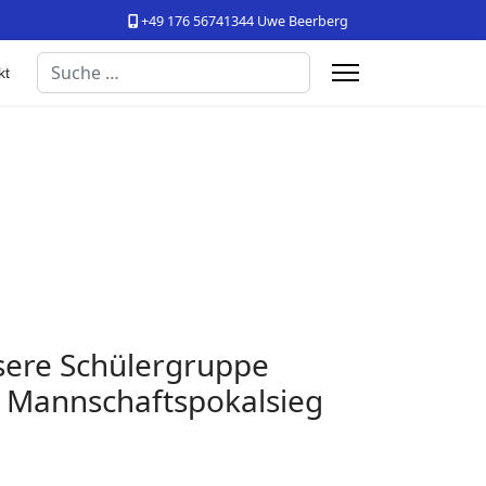
+49 176 56741344 Uwe Beerberg
Suchen
kt
sere Schülergruppe
m Mannschaftspokalsieg