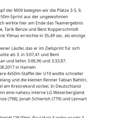
f der M09 belegten wir die Plätze 3-5, 9,
der 50m-Sprint aus der ungewohnten
lich wirkte hier am Ende das Teamergebnis
te, Tarik Benze und Bent Kopperschmidt
k Yilmaz erreichte in 35,49 sec. als einzige
r Läufer, das er im Zielsprint für sich
tte als 3. in 3:07,41 und Bent
n und liefen 3:06,96 und 3:33,87.
.08.2017 in Hameln
e 4x50m-Staffel der U10 wollte schneller
elang und die kleinen Renner Fabian Bahtiri,
tel am Kreisrekord vorbei. In Deutschland
ann eine nahezu interne LG Weserbergland-
nze (798), Jonah Schierloh (779) und Lennart
hmidt (29,00m). Paul Hajo Sander wurde 3.