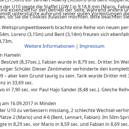
 der U10 siegte die Staffel LGW I in 9:18,8 min (Mario, Fabia
ind essenziell für den Betrieb der Seite, während andere u
idt unterstützte aufgrund seiner guten Vorleistungen di
en, ob Sie die Cookies zulassen möchten. Bitte beachten Si
en Weitsprungwettbewerb brachte eine Reihe von neuen per
,54m. Lorenz (3,15m) und Bent (3,14m) freuten sich ebenfal
3,73m.
Weitere Informationen
|
Impressum
 in Hameln
 Bestzeit (8,37sec.), Fabian wurde in 8,79 sec. Dritter. Im 
rger Schüler. Dieser Zentimeter verhinderte den komplette
9 – aber kein Grund taurig zu sein. Tarik wurde Dritter mit
nz in 33,69 sec.
 in 7,90 sec. vor Paul Hajo Sander (8,48 sec.). Gleiche Re
g am 16.09.2017 in Minden
er U10 zu verbessern misslang, 2 schlechte Wechsel verhind
 Plätze 2 (Mario) und 4-6 (Bent, Lennart, Fabian). Im 50m-S
te in 8,29 sec. vor Mario in 8,59 sec. und Fabian in 8,69 sec.