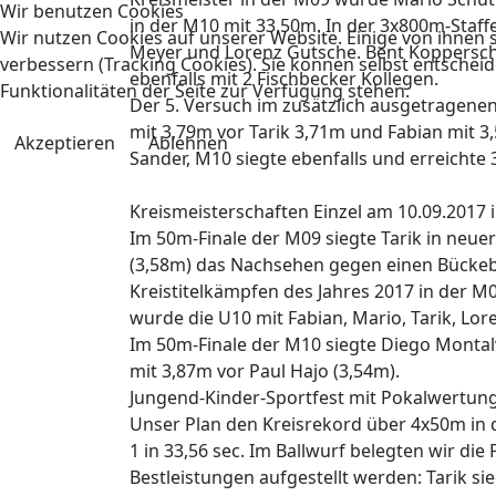
Wir benutzen Cookies
in der M10 mit 33,50m. In der 3x800m-Staffel
Wir nutzen Cookies auf unserer Website. Einige von ihnen s
Meyer und Lorenz Gutsche. Bent Kopperschm
verbessern (Tracking Cookies). Sie können selbst entscheid
ebenfalls mit 2 Fischbecker Kollegen.
Funktionalitäten der Seite zur Verfügung stehen.
Der 5. Versuch im zusätzlich ausgetragen
mit 3,79m vor Tarik 3,71m und Fabian mit 3
Akzeptieren
Ablehnen
Sander, M10 siegte ebenfalls und erreichte 
Kreismeisterschaften Einzel am 10.09.2017
Im 50m-Finale der M09 siegte Tarik in neuer
(3,58m) das Nachsehen gegen einen Bückebu
Kreistitelkämpfen des Jahres 2017 in der M0
wurde die U10 mit Fabian, Mario, Tarik, Lore
Im 50m-Finale der M10 siegte Diego Montalvo
mit 3,87m vor Paul Hajo (3,54m).
Jungend-Kinder-Sportfest mit Pokalwertun
Unser Plan den Kreisrekord über 4x50m in d
1 in 33,56 sec. Im Ballwurf belegten wir die
Bestleistungen aufgestellt werden: Tarik sieg