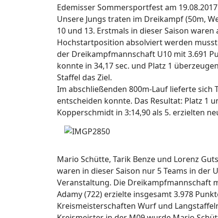
Edemisser Sommersportfest am 19.08.2017
Unsere Jungs traten im Dreikampf (50m, Weit
10 und 13. Erstmals in dieser Saison waren
Hochstartposition absolviert werden musste
der Dreikampfmannschaft U10 mit 3.691 Punk
konnte in 34,17 sec. und Platz 1 überzeugen.
Staffel das Ziel.
Im abschließenden 800m-Lauf lieferte sich 
entscheiden konnte. Das Resultat: Platz 1 un
Kopperschmidt in 3:14,90 als 5. erzielten n
Mario Schütte, Tarik Benze und Lorenz Gutsc
waren in dieser Saison nur 5 Teams in der
Veranstaltung. Die Dreikampfmannschaft mit 
Adamy (722) erzielte insgesamt 3.978 Punkte, 
Kreismeisterschaften Wurf und Langstaffel
Kreismeister in der M09 wurde Mario Schüt