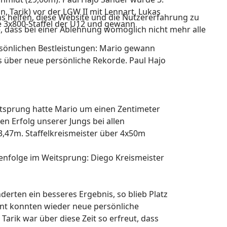
n, Tarik) vor der LGW II mit Lennart, Lukas
ns helfen, diese Website und die Nutzererfahrung zu
e 3x800-Staffel der U12 und gewann
e, dass bei einer Ablehnung womöglich nicht mehr alle
sönlichen Bestleistungen: Mario gewann
ls über neue persönliche Rekorde. Paul Hajo
Weitsprung hatte Mario um einen Zentimeter
n Erfolg unserer Jungs bei allen
 3,47m. Staffelkreismeister über 4x50m
ihenfolge im Weitsprung: Diego Kreismeister
erten ein besseres Ergebnis, so blieb Platz
print konnten wieder neue persönliche
 Tarik war über diese Zeit so erfreut, dass