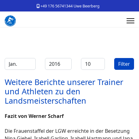
+49 176 56741344 Uwe Beerberg
Filter
Monat
Jahr
Anzeige #
Filter
Weitere Berichte unserer Trainer
und Athleten zu den
Landsmeisterschaften
Fazit von Werner Scharf
Die Frauenstaffel der LGW erreichte in der Besetzung
Nina Giebel, Isabell Garling, Isabell Hartmann und Jana