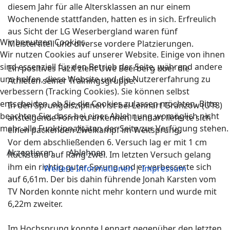
diesem Jahr für alle Altersklassen an nur einem
Wochenende stattfanden, hatten es in sich. Erfreulich
aus Sicht der LG Weserbergland waren fünf
Wir benutzen Cookies
Meistertiteil und diverse vordere Platzierungen.
Wir nutzen Cookies auf unserer Website. Einige von ihnen
sind essenziell für den Betrieb der Seite, während andere
Ein positives Fazit zieht Uwe Beerberg über die
uns helfen, diese Website und die Nutzererfahrung zu
Athleten seiner Trainingsgruppe:
verbessern (Tracking Cookies). Sie können selbst
entscheiden, ob Sie die Cookies zulassen möchten. Bitte
In den Sprungdisziplinen ist bei Lennart Granzow (U18)
beachten Sie, dass bei einer Ablehnung womöglich nicht
ansteigende Form zu erkennen. Lennart lieferte sich
mehr alle Funktionalitäten der Seite zur Verfügung stehen.
einen packenden Zweikampf im Weitsprung.
Vor dem abschließenden 6. Versuch lag er mit 1 cm
Akzeptieren
Ablehnen
Rückstand auf Rang zwei. Im letzten Versuch gelang
ihm ein richtig guter Sprung und er verbesserte sich
Weitere Informationen
|
Impressum
auf 6,61m. Der bis dahin führende Jonah Karsten vom
TV Norden konnte nicht mehr kontern und wurde mit
6,22m zweiter.
Im Hochsprung konnte Lennart gegenüber den letzten