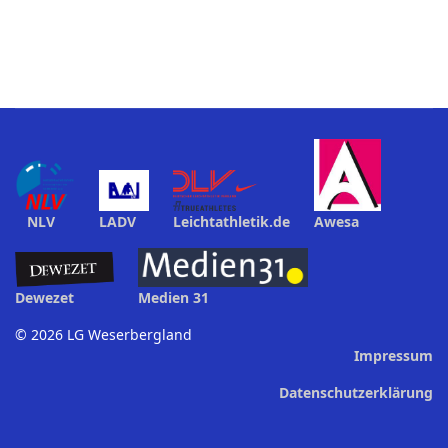
NLV
LADV
Leichtathletik.de
Awesa
Dewezet
Medien 31
© 2026 LG Weserbergland
Impressum
Datenschutzerklärung