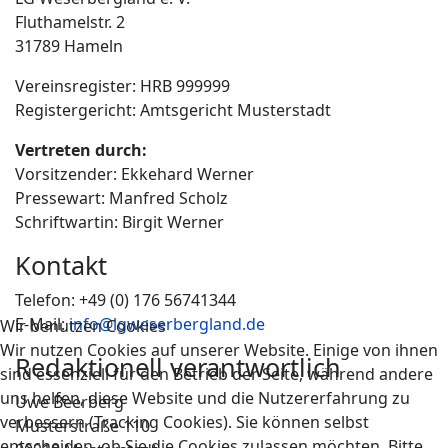
Fluthamelstr. 2
31789 Hameln
Vereinsregister: HRB 999999
Registergericht: Amtsgericht Musterstadt
Vertreten durch:
Vorsitzender: Ekkehard Werner
Pressewart: Manfred Scholz
Schriftwartin: Birgit Werner
Kontakt
Telefon: +49 (0) 176 56741344
E-Mail:
info@lgweserbergland.de
Wir benutzen Cookies
Wir nutzen Cookies auf unserer Website. Einige von ihnen
Redaktionell verantwortlich
sind essenziell für den Betrieb der Seite, während andere
uns helfen, diese Website und die Nutzererfahrung zu
Uwe Beerberg
verbessern (Tracking Cookies). Sie können selbst
Musterstraße 110
entscheiden, ob Sie die Cookies zulassen möchten. Bitte