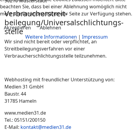
90210 Musterstadt
beachten Sie, dass bei einer Ablehnung womöglich nicht
Verbraucher­streit­
mehr alle Funktionalitäten der Seite zur Verfügung stehen.
beilegung/Universal­schlichtungs­
Akzeptieren
Ablehnen
stelle
Weitere Informationen
|
Impressum
Wir sind nicht bereit oder verpflichtet, an
Streitbeilegungsverfahren vor einer
Verbraucherschlichtungsstelle teilzunehmen.
Webhosting mit freundlicher Unterstützung von:
Medien 31 GmbH
Baustr. 44
31785 Hameln
www.medien31.de
Tel.: 05151/200150
E-Mail:
kontakt@medien31.de